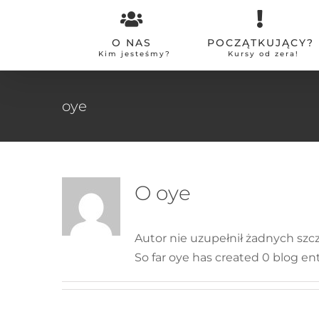
Przejdź
do
O NAS
POCZĄTKUJĄCY?
zawartości
Kim jesteśmy?
Kursy od zera!
oye
O
oye
Autor nie uzupełnił żadnych sz
So far oye has created 0 blog ent